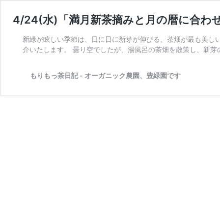
4/24(水)「満月新茶摘みと月の暦に合
新緑が眩しい季節は、日に日に新芽が伸びる、茶畑が最も美しい
介いたします。 曇り空でしたが、湯風呂の茶畑を散策し、新芽の
もりもっ茶日記 - オーガニック農園、豊緑園です