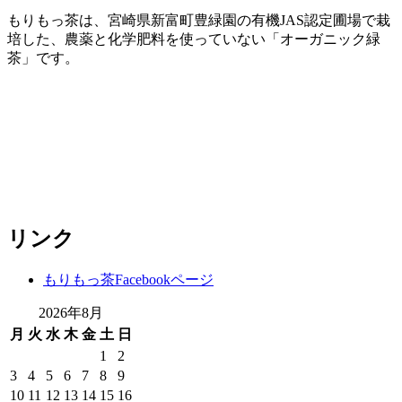
もりもっ茶は、宮崎県新富町豊緑園の有機JAS認定圃場で栽
培した、農薬と化学肥料を使っていない「オーガニック緑
茶」です。
リンク
もりもっ茶Facebookページ
2026年8月
月
火
水
木
金
土
日
1
2
3
4
5
6
7
8
9
10
11
12
13
14
15
16