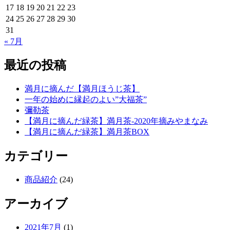
17
18
19
20
21
22
23
24
25
26
27
28
29
30
31
« 7月
最近の投稿
満月に摘んだ【満月ほうじ茶】
一年の始めに縁起のよい”大福茶”
彌勒茶
【満月に摘んだ緑茶】満月茶-2020年摘みやまなみ
【満月に摘んだ緑茶】満月茶BOX
カテゴリー
商品紹介
(24)
アーカイブ
2021年7月
(1)