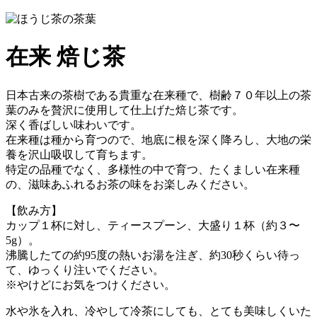
在来 焙じ茶
日本古来の茶樹である貴重な在来種で、樹齢７０年以上の茶
葉のみを贅沢に使用して仕上げた焙じ茶です。
深く香ばしい味わいです。
在来種は種から育つので、地底に根を深く降ろし、大地の栄
養を沢山吸収して育ちます。
特定の品種でなく、多様性の中で育つ、たくましい在来種
の、滋味あふれるお茶の味をお楽しみください。
【飲み方】
カップ１杯に対し、ティースプーン、大盛り１杯（約３〜
5g）。
沸騰したての約95度の熱いお湯を注ぎ、約30秒くらい待っ
て、ゆっくり注いでください。
※やけどにお気をつけください。
水や氷を入れ、冷やして冷茶にしても、とても美味しくいた