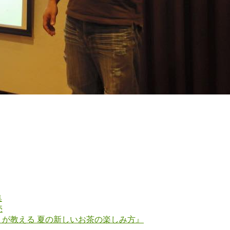
集
売
」が教える 夏の新しいお茶の楽しみ方』