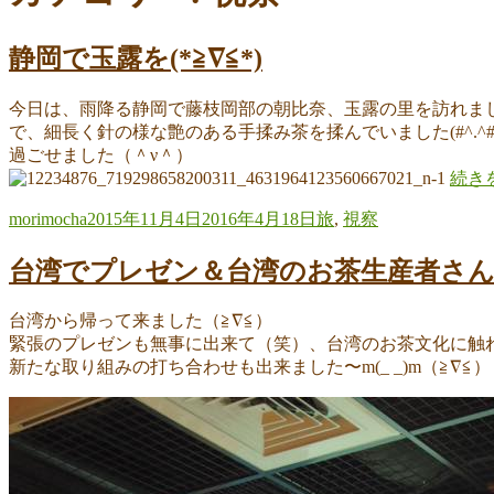
静岡で玉露を(*≧∇≦*)
今日は、雨降る静岡で藤枝岡部の朝比奈、玉露の里を訪れまし
で、細長く針の様な艶のある手揉み茶を揉んでいました(#^.
過ごせました（＾ν＾）
“静
続き
岡
投
投
カ
morimocha
2015年11月4日
2016年4月18日
旅
,
視察
で
稿
稿
テ
玉
者
日:
ゴ
台湾でプレゼン＆台湾のお茶生産者さ
露
リ
を
ー
(*≧∇≦
台湾から帰って来ました（≧∇≦）
の
緊張のプレゼンも無事に出来て（笑）、台湾のお茶文化に触
新たな取り組みの打ち合わせも出来ました〜m(_ _)m（≧∇≦）