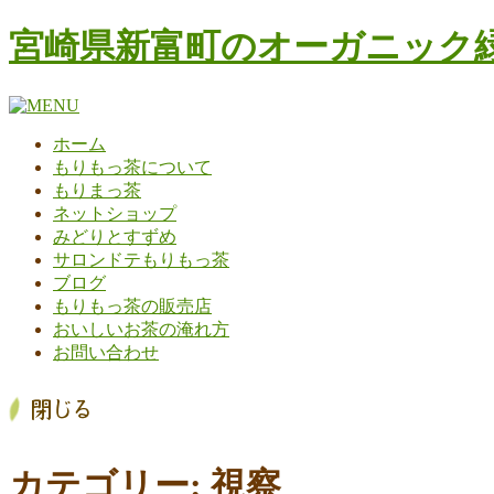
コ
宮崎県新富町のオーガニック緑
ン
テ
ン
ツ
ホーム
へ
もりもっ茶について
ス
もりまっ茶
キ
ネットショップ
ッ
みどりとすずめ
プ
サロンドテもりもっ茶
ブログ
もりもっ茶の販売店
おいしいお茶の淹れ方
お問い合わせ
カテゴリー:
視察