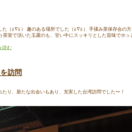
た（≧∇≦） 趣のある場所でした（≧∇≦） 手揉み茶保存会
^#) 茶室で頂いた玉露のも、甘い中にスッキリとした旨味でホ
を読む
んを訪問
*)”
れたり、新たな出会いもあり、充実した台湾訪問でした〜！