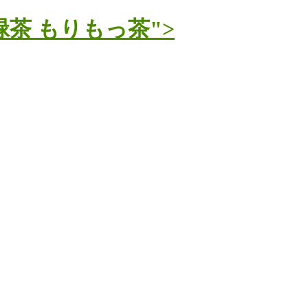
茶 もりもっ茶">