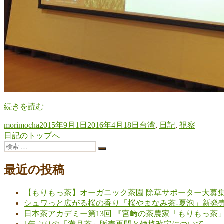
“台
続きを読む
湾
投
投
カ
morimocha
2015年9月1日
2016年4月18日
台湾
,
日記
,
視察
で
稿
稿
テ
日記のトップへ
プ
者
検
日:
ゴ
レ
検
索:
リ
ゼ
索
ー
最近の投稿
ン
＆
台
【もりもっ茶】オーガニック茶園 除草サポーター大募
湾
シュワっと広がる桜の香り「桜やまなみ茶-夏泡」新発
の
日本茶アカデミー第13回 『宮﨑の茶農家「もりもっ茶
お