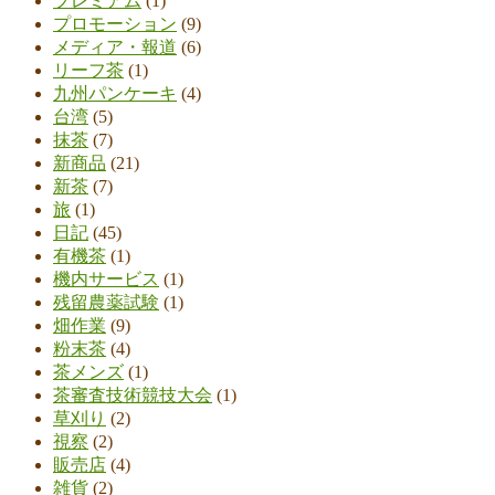
プレミアム
(1)
プロモーション
(9)
メディア・報道
(6)
リーフ茶
(1)
九州パンケーキ
(4)
台湾
(5)
抹茶
(7)
新商品
(21)
新茶
(7)
旅
(1)
日記
(45)
有機茶
(1)
機内サービス
(1)
残留農薬試験
(1)
畑作業
(9)
粉末茶
(4)
茶メンズ
(1)
茶審査技術競技大会
(1)
草刈り
(2)
視察
(2)
販売店
(4)
雑貨
(2)