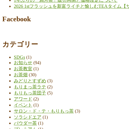
1年ぶりの「満月茶」販売再開と価格改定について
茶
2026 1stフラッシュを新富ライチと愉しむTEAタイ
生
産
Facebook
者
さ
ん
を
カテゴリー
訪
問”
SDGs
(1)
の
お知らせ
(94)
お茶教室
(1)
お茶畑
(30)
みどりとすずめ
(3)
もりまっ茶ラテ
(2)
もりもっ茶団子
(5)
アワード
(2)
イベント
(1)
サロン・ド・テ・もりもっ茶
(3)
ソラシドエア
(1)
パウダー茶
(1)