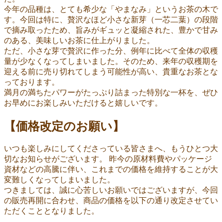
今年の品種は、とても希少な「やまなみ」というお茶の木で
す。今回は特に、贅沢なほど小さな新芽（一芯二葉）の段階
で摘み取ったため、旨みがギュッと凝縮された、豊かで甘み
のある、美味しいお茶に仕上がりました。
ただ、小さな芽で贅沢に作った分、例年に比べて全体の収穫
量が少なくなってしまいました。そのため、来年の収穫期を
迎える前に売り切れてしまう可能性が高い、貴重なお茶とな
っております。
満月の満ちたパワーがたっぷり詰まった特別な一杯を、ぜひ
お早めにお楽しみいただけると嬉しいです。
【価格改定のお願い】
いつも楽しみにしてくださっている皆さまへ、もうひとつ大
切なお知らせがございます。 昨今の原材料費やパッケージ
資材などの高騰に伴い、これまでの価格を維持することが大
変難しくなってしまいました。
つきましては、誠に心苦しいお願いではございますが、今回
の販売再開に合わせ、商品の価格を以下の通り改定させてい
ただくこととなりました。