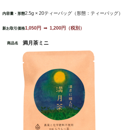
2.5g × 20
ティーバッグ（形態：ティーバッグ）
内容量・形態
1,050
円
➡
1,200
円（税別）
新お取引価格
満月茶ミニ
商品名