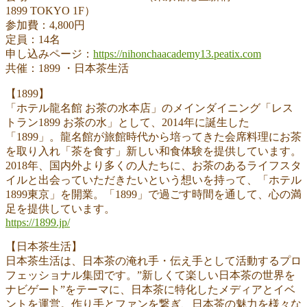
1899 TOKYO 1F）
参加費：4,800円
定員：14名
申し込みページ：
https://nihonchaacademy13.peatix.com
共催：1899 ・日本茶生活
【1899】
「ホテル龍名館 お茶の水本店」のメインダイニング「レス
トラン1899 お茶の水」として、2014年に誕生した
「1899」。龍名館が旅館時代から培ってきた会席料理にお茶
を取り入れ「茶を食す」新しい和食体験を提供しています。
2018年、国内外より多くの人たちに、お茶のあるライフスタ
イルと出会っていただきたいという想いを持って、「ホテル
1899東京」を開業。「1899」で過ごす時間を通して、心の満
足を提供しています。
https://1899.jp/
【日本茶生活】
日本茶生活は、日本茶の淹れ手・伝え手として活動するプロ
フェッショナル集団です。”新しくて楽しい日本茶の世界を
ナビゲート”をテーマに、日本茶に特化したメディアとイベ
ントを運営。作り手とファンを繋ぎ、日本茶の魅力を様々な