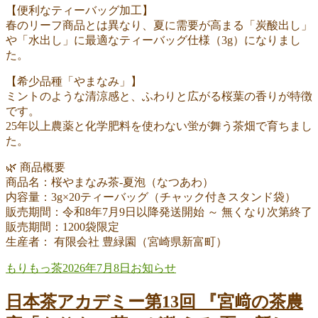
【便利なティーバッグ加工】
春のリーフ商品とは異なり、夏に需要が高まる「炭酸出し」
や「水出し」に最適なティーバッグ仕様（3g）になりまし
た。
【希少品種「やまなみ」】
ミントのような清涼感と、ふわりと広がる桜葉の香りが特徴
です。
25年以上農薬と化学肥料を使わない蛍が舞う茶畑で育ちまし
た。
🌿 商品概要
商品名：桜やまなみ茶-夏泡（なつあわ）
内容量：3g×20ティーバッグ（チャック付きスタンド袋）
販売期間：令和8年7月9日以降発送開始 ～ 無くなり次第終了
販売期間：1200袋限定
生産者： 有限会社 豊緑園（宮崎県新富町）
投
投
カ
もりもっ茶
2026年7月8日
お知らせ
稿
稿
テ
者
日:
ゴ
日本茶アカデミー第13回 『宮﨑の茶農
リ