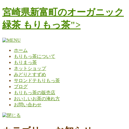
コ
宮崎県新富町のオーガニック
ン
テ
緑茶 もりもっ茶">
ン
ツ
へ
ス
ホーム
キ
もりもっ茶について
ッ
もりまっ茶
プ
ネットショップ
みどりとすずめ
サロンドテもりもっ茶
ブログ
もりもっ茶の販売店
おいしいお茶の淹れ方
お問い合わせ