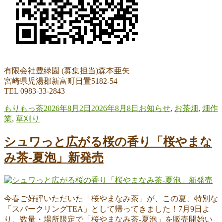
有限会社豊緑園 (募集担当)森本亜矢
宮崎県児湯郡新富町日置5182-54
TEL 0983-33-2843
投
投
カ
もりもっ茶
2026年8月2日
2026年8月8日
お知らせ
,
お茶畑
,
畑作
稿
稿
テ
業
,
草刈り
者
日:
ゴ
リ
シュワっと広がる桜の香り「桜やまな
ー
み茶-夏泡」新発売
今春ご好評いただいた「桜やまなみ茶」が、この夏、特別な
「スパークリングTEA」として帰ってきました！7月9日よ
り、数量・場所限定で「桜やまなみ茶-夏泡」を販売開始い