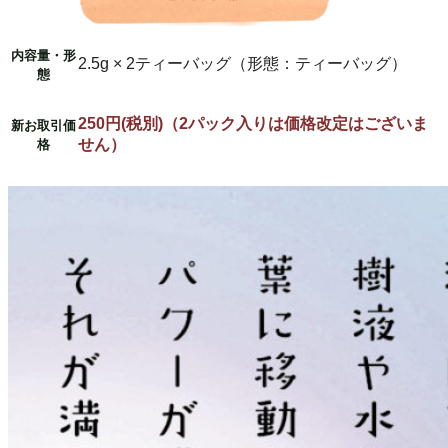
内容量・形
2.5g × 2
ティーバッグ（形態：ティーバッグ）
態
250
円
(
税別
)
（
2
パック入りは価格改定はございま
新お取引価
せん）
格