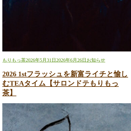
投
投
カ
もりもっ茶
2026年5月31日
2026年6月26日
お知らせ
稿
稿
テ
者
日:
ゴ
2026 1stフラッシュを新富ライチと愉し
リ
むTEAタイム【サロンドテもりもっ
ー
茶】