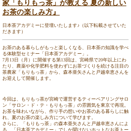
家「もりもっ茶」が教える 夏の新しい
ー
お茶の楽しみ方』
日本茶アカデミーに登壇いたします♪（以下転載させていた
だきます）
お茶のある暮らしがもっと楽しくなる、日本茶の知識を学べ
る体験型セミナー「日本茶アカデミー」。
7月13日（月）に開催する第13回は、宮崎県で20年以上にわ
たり、農薬や化学肥料を使わずにお茶づくりを続ける注目の
茶農家「もりもっ茶」から、森本亜矢さんと戸越幸恵さんを
お迎えして開催します。
今回は、もりもっ茶が宮崎で運営するティーペアリングサロ
ン「サロン・ド・テ・もりもっ茶」の雰囲気を東京で再現。
お茶を味わいながら、作り手の想いやお茶のある暮らしに触
れ、夏のお茶の楽しみ方について学びます。
さらに、「もりもっ茶」の森本亜矢さんと戸越幸恵さんによ
る、「日本茶アカデミー」でしか聞けないホットなお茶トー