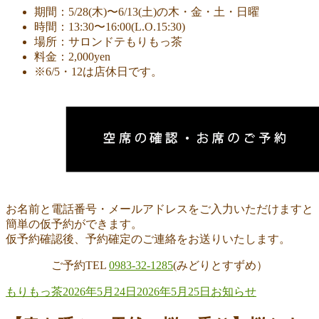
期間：5/28(木)〜6/13(土)の木・金・土・日曜
時間：13:30〜16:00(L.O.15:30)
場所：サロンドテもりもっ茶
料金：2,000yen
※6/5・12は店休日です。
お名前と電話番号・メールアドレスをご入力いただけますと
簡単の仮予約ができます。
仮予約確認後、予約確定のご連絡をお送りいたします。
ご予約TEL
‭0983-32-1285
(みどりとすずめ）
投
投
カ
もりもっ茶
2026年5月24日
2026年5月25日
お知らせ
稿
稿
テ