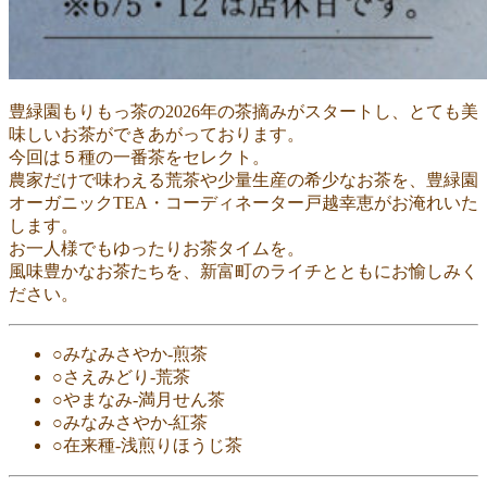
豊緑園もりもっ茶の2026年の茶摘みがスタートし、とても美
味しいお茶ができあがっております。
今回は５種の一番茶をセレクト。
農家だけで味わえる荒茶や少量生産の希少なお茶を、豊緑園
オーガニックTEA・コーディネーター戸越幸恵がお淹れいた
します。
お一人様でもゆったりお茶タイムを。
風味豊かなお茶たちを、新富町のライチとともにお愉しみく
ださい。
○みなみさやか-煎茶
○さえみどり-荒茶
○やまなみ-満月せん茶
○みなみさやか-紅茶
○在来種-浅煎りほうじ茶