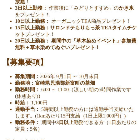
放題
！
3日以上勤務：
作業後に「みどりとすずめ」の
かき氷
をプレゼント！
10日以上勤務：
オーガニックTEA商品プレゼント！
15日以上勤務：
サロンドテもりもっ茶 TEAタイムチケ
ット
プレゼント！
20日以上勤務：
期間中の「草木染めイベント」参加費
無料＋草木染めてぬぐいプレゼント！
【募集要項】
募集期間：
2026年 9月1日 ～ 10月末日
勤務地：宮崎県児湯郡新富町の茶畑
勤務時間：
6:00 ～ 11:00（涼しい朝の5時間作業です
(休憩あり)）
時給：
1,100円
通勤手当：
5時間以上勤務の方には通勤手当支給いた
します。(1kmあたり15円支給（1日上限1,000円）)
勤務条件：
期間中
3日以上
勤務できる方（1日あたりの
定員：5名）