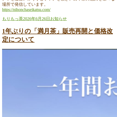
場所で発信しています。
https://nihonchaseikatsu.com/
投
投
カ
もりもっ茶
2026年6月26日
お知らせ
稿
稿
テ
者
日:
ゴ
1年ぶりの「満月茶」販売再開と価格改
リ
定について
ー