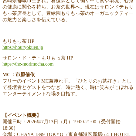
宮崎県都城市生まれ。看護師として働く中で食や環境、心身
の健康に関心を持ち、お茶の世界へ。現在はサロンドテもり
もっ茶店長として、豊緑園もりもっ茶のオーガニックティー
の魅力と楽しさを伝えている。
もりもっ茶 HP
https://houryokuen.jp
サロン・ド・テ・もりもっ茶 HP
https://the-morimocha.com
MC：市原侑依
フリーのイベントMC兼淹れ手。「ひとりのお茶好き」とし
て登壇者とゲストをつなぎ、時に熱く、時に笑みがこぼれる
エンターテイメントな場を目指す。
【イベント概要】
開催日時：2026年7月13日（月）19:00-21:00（受付開始
18:30）
会場：CHAYA 1899 TOKYO（東京都港区新橋6-4-1 HOTEL