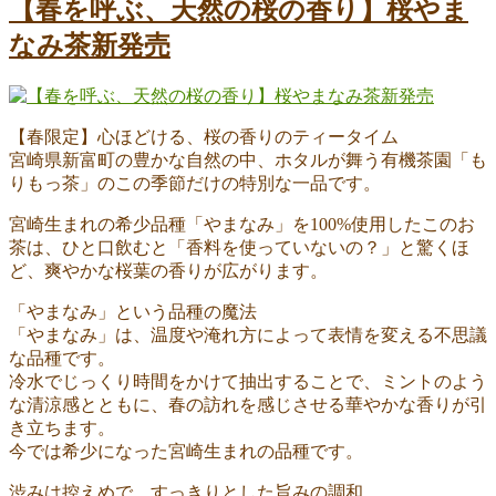
者
日:
ゴ
【春を呼ぶ、天然の桜の香り】桜やま
リ
なみ茶新発売
ー
【春限定】心ほどける、桜の香りのティータイム
宮崎県新富町の豊かな自然の中、ホタルが舞う有機茶園「も
りもっ茶」のこの季節だけの特別な一品です。
宮崎生まれの希少品種「やまなみ」を100%使用したこのお
茶は、ひと口飲むと「香料を使っていないの？」と驚くほ
ど、爽やかな桜葉の香りが広がります。
「やまなみ」という品種の魔法
「やまなみ」は、温度や淹れ方によって表情を変える不思議
な品種です。
冷水でじっくり時間をかけて抽出することで、ミントのよう
な清涼感とともに、春の訪れを感じさせる華やかな香りが引
き立ちます。
今では希少になった宮崎生まれの品種です。
渋みは控えめで、すっきりとした旨みの調和。