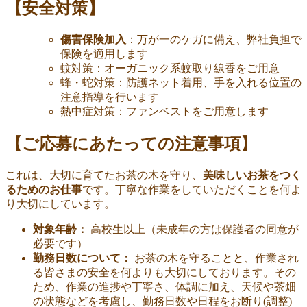
【安全対策】
傷害保険加入
：万が一のケガに備え、弊社負担で
保険を適用します
蚊対策：オーガニック系蚊取り線香をご用意
蜂・蛇対策：防護ネット着用、手を入れる位置の
注意指導を行います
熱中症対策：ファンベストをご用意します
【ご応募にあたっての注意事項】
これは、大切に育てたお茶の木を守り、
美味しいお茶をつく
るためのお仕事
です。丁寧な作業をしていただくことを何よ
り大切にしています。
対象年齢：
高校生以上（未成年の方は保護者の同意が
必要です）
勤務日数について：
お茶の木を守ることと、作業され
る皆さまの安全を何よりも大切にしております。その
ため、作業の進捗や丁寧さ、体調に加え、天候や茶畑
の状態などを考慮し、勤務日数や日程をお断り(調整)