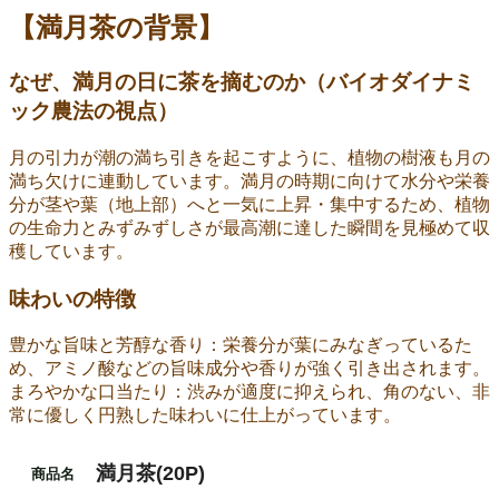
【満月茶の背景】
なぜ、満月の日に茶を摘むのか（バイオダイナミ
ック農法の視点）
月の引力が潮の満ち引きを起こすように、植物の樹液も月の
満ち欠けに連動しています。満月の時期に向けて水分や栄養
分が茎や葉（地上部）へと一気に上昇・集中するため、植物
の生命力とみずみずしさが最高潮に達した瞬間を見極めて収
穫しています。
味わいの特徴
豊かな旨味と芳醇な香り：栄養分が葉にみなぎっているた
め、アミノ酸などの旨味成分や香りが強く引き出されます。
まろやかな口当たり：渋みが適度に抑えられ、角のない、非
常に優しく円熟した味わいに仕上がっています。
満月茶
(20P)
商品名