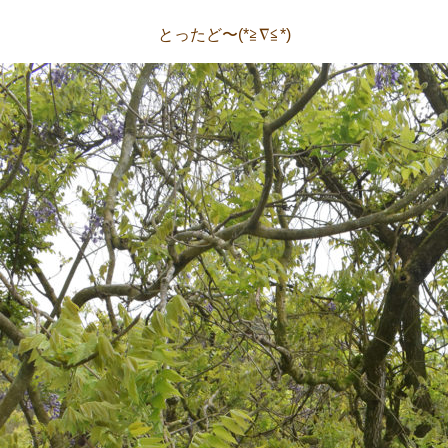
とったど〜(*≧∇≦*)