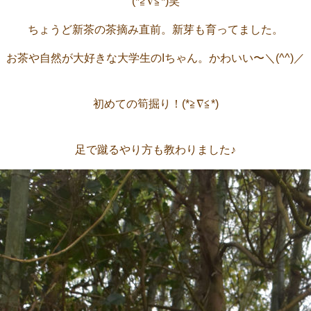
(*≧∇≦*)笑
ちょうど新茶の茶摘み直前。新芽も育ってました。
お茶や自然が大好きな大学生のIちゃん。かわいい〜＼(^^)／
初めての筍掘り！(*≧∇≦*)
足で蹴るやり方も教わりました♪