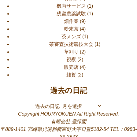
機内サービス
(1)
残留農薬試験
(1)
畑作業
(9)
粉末茶
(4)
茶メンズ
(1)
茶審査技術競技大会
(1)
草刈り
(2)
視察
(2)
販売店
(4)
雑貨
(2)
過去の日記
過去の日記
Copyright HOURYOKUEN All Right Reserved.
有限会社 豊緑園
〒889-1401 宮崎県児湯郡新富町大字日置5182-54 TEL：0983-
33-2843