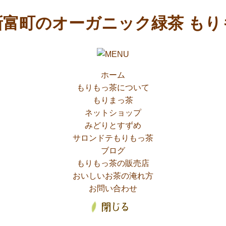
コ
富町のオーガニック緑茶 もり
ン
テ
ン
ツ
ホーム
へ
もりもっ茶について
ス
もりまっ茶
キ
ネットショップ
ッ
みどりとすずめ
プ
サロンドテもりもっ茶
ブログ
もりもっ茶の販売店
おいしいお茶の淹れ方
お問い合わせ