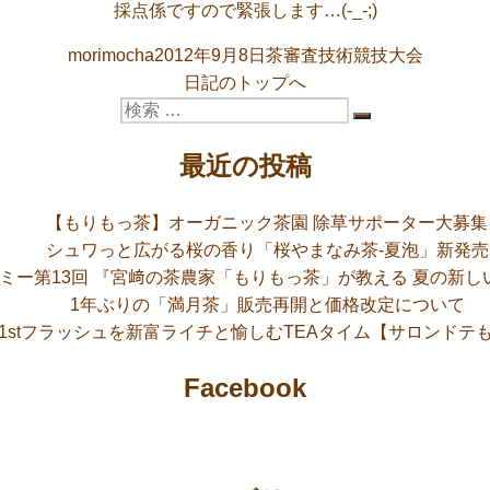
採点係ですので緊張します…(-_-;)
投
投
カ
morimocha
2012年9月8日
茶審査技術競技大会
稿
稿
テ
日記のトップへ
者
検
日:
ゴ
検
索:
リ
索
最近の投稿
ー
【もりもっ茶】オーガニック茶園 除草サポーター大募集
シュワっと広がる桜の香り「桜やまなみ茶-夏泡」新発売
ミー第13回 『宮﨑の茶農家「もりもっ茶」が教える 夏の新
1年ぶりの「満月茶」販売再開と価格改定について
6 1stフラッシュを新富ライチと愉しむTEAタイム【サロンドテ
Facebook