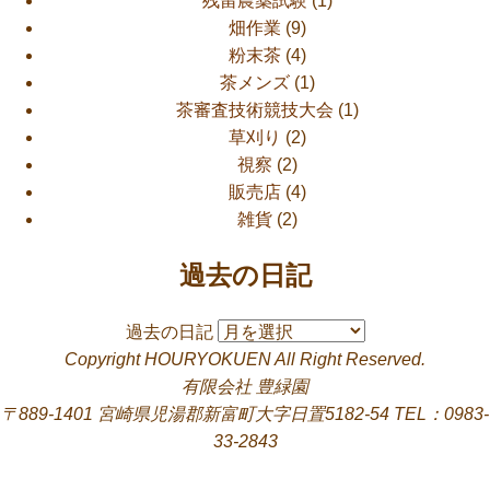
残留農薬試験
(1)
畑作業
(9)
粉末茶
(4)
茶メンズ
(1)
茶審査技術競技大会
(1)
草刈り
(2)
視察
(2)
販売店
(4)
雑貨
(2)
過去の日記
過去の日記
Copyright HOURYOKUEN All Right Reserved.
有限会社 豊緑園
〒889-1401 宮崎県児湯郡新富町大字日置5182-54 TEL：0983-
33-2843