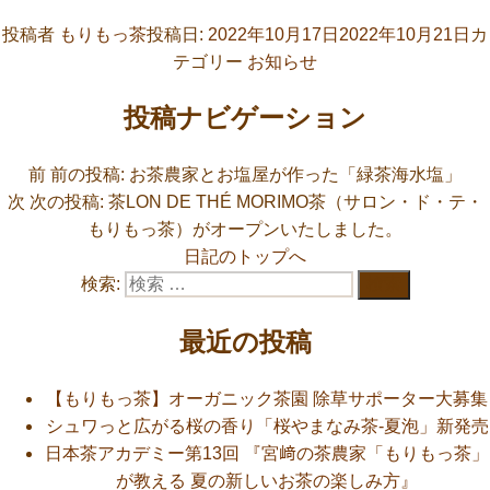
投稿者
もりもっ茶
投稿日:
2022年10月17日
2022年10月21日
カ
テゴリー
お知らせ
投稿ナビゲーション
前
前の投稿:
お茶農家とお塩屋が作った「緑茶海水塩」
次
次の投稿:
茶LON DE THÉ MORIMO茶（サロン・ド・テ・
もりもっ茶）がオープンいたしました。
日記のトップへ
検索:
検索
最近の投稿
【もりもっ茶】オーガニック茶園 除草サポーター大募集
シュワっと広がる桜の香り「桜やまなみ茶-夏泡」新発売
日本茶アカデミー第13回 『宮﨑の茶農家「もりもっ茶」
が教える 夏の新しいお茶の楽しみ方』