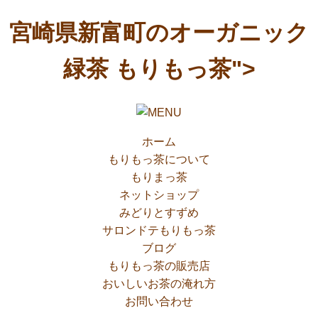
コ
宮崎県新富町のオーガニック
ン
テ
緑茶 もりもっ茶">
ン
ツ
へ
ス
ホーム
キ
もりもっ茶について
ッ
もりまっ茶
プ
ネットショップ
みどりとすずめ
サロンドテもりもっ茶
ブログ
もりもっ茶の販売店
おいしいお茶の淹れ方
お問い合わせ