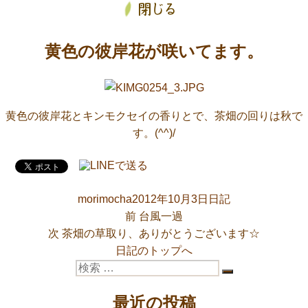
黄色の彼岸花が咲いてます。
黄色の彼岸花とキンモクセイの香りとで、茶畑の回りは秋で
す。(^^)/
投
投
カ
morimocha
2012年10月3日
日記
稿
稿
前
テ
投
前
台風一過
次
者
日:
の
ゴ
次
茶畑の草取り、ありがとうございます☆
稿
の
投
リ
日記のトップへ
投
検
稿:
ー
ナ
検
稿:
索:
索
ビ
最近の投稿