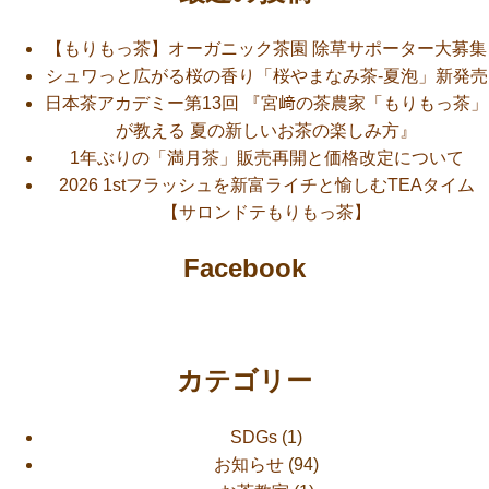
ゲ
【もりもっ茶】オーガニック茶園 除草サポーター大募集
ー
シュワっと広がる桜の香り「桜やまなみ茶-夏泡」新発売
日本茶アカデミー第13回 『宮﨑の茶農家「もりもっ茶」
シ
が教える 夏の新しいお茶の楽しみ方』
ョ
1年ぶりの「満月茶」販売再開と価格改定について
2026 1stフラッシュを新富ライチと愉しむTEAタイム
ン
【サロンドテもりもっ茶】
Facebook
カテゴリー
SDGs
(1)
お知らせ
(94)