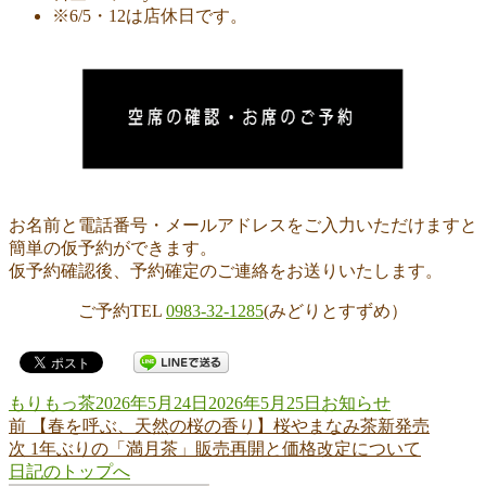
※6/5・12は店休日です。
お名前と電話番号・メールアドレスをご入力いただけますと
簡単の仮予約ができます。
仮予約確認後、予約確定のご連絡をお送りいたします。
ご予約TEL
‭0983-32-1285
(みどりとすずめ）
投
投
カ
もりもっ茶
2026年5月24日
2026年5月25日
お知らせ
稿
前
稿
テ
前
【春を呼ぶ、天然の桜の香り】桜やまなみ茶新発売
投
者
の
次
日:
ゴ
次
1年ぶりの「満月茶」販売再開と価格改定について
稿
投
の
リ
日記のトップへ