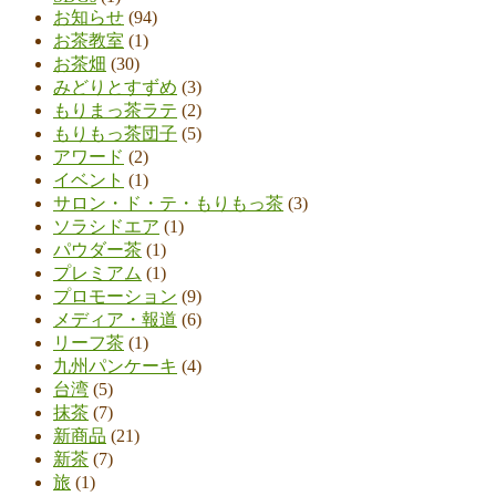
お知らせ
(94)
お茶教室
(1)
お茶畑
(30)
みどりとすずめ
(3)
もりまっ茶ラテ
(2)
もりもっ茶団子
(5)
アワード
(2)
イベント
(1)
サロン・ド・テ・もりもっ茶
(3)
ソラシドエア
(1)
パウダー茶
(1)
プレミアム
(1)
プロモーション
(9)
メディア・報道
(6)
リーフ茶
(1)
九州パンケーキ
(4)
台湾
(5)
抹茶
(7)
新商品
(21)
新茶
(7)
旅
(1)