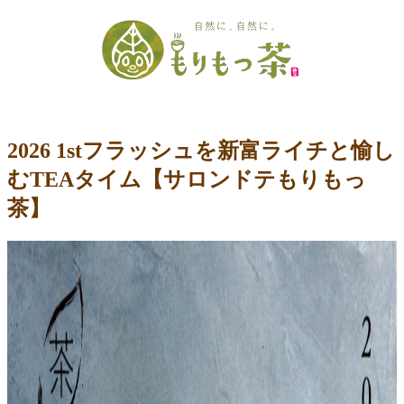
コ
ン
テ
ン
ツ
へ
ス
2026 1stフラッシュを新富ライチと愉し
キ
むTEAタイム【サロンドテもりもっ
ッ
プ
茶】