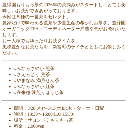
豊緑園もりもっ茶の2026年の茶摘みがスタートし、とても美
味しいお茶ができあがっております。
今回は５種の一番茶をセレクト。
農家だけで味わえる荒茶や少量生産の希少なお茶を、豊緑園
オーガニックTEA・コーディネーター戸越幸恵がお淹れいた
します。
お一人様でもゆったりお茶タイムを。
風味豊かなお茶たちを、新富町のライチとともにお愉しみく
ださい。
○みなみさやか-煎茶
○さえみどり-荒茶
○やまなみ-満月せん茶
○みなみさやか-紅茶
○在来種-浅煎りほうじ茶
期間：5/28(木)〜6/13(土)の木・金・土・日曜
時間：13:30〜16:00(L.O.15:30)
場所：サロンドテもりもっ茶
料金：2,000yen