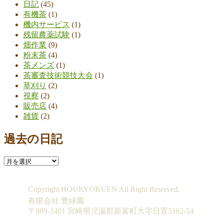
日記
(45)
有機茶
(1)
機内サービス
(1)
残留農薬試験
(1)
畑作業
(9)
粉末茶
(4)
茶メンズ
(1)
茶審査技術競技大会
(1)
草刈り
(2)
視察
(2)
販売店
(4)
雑貨
(2)
過去の日記
過
去
の
Copyright HOURYOKUEN All Right Reserved.
日
有限会社 豊緑園
記
〒889-1401 宮崎県児湯郡新富町大字日置5182-54