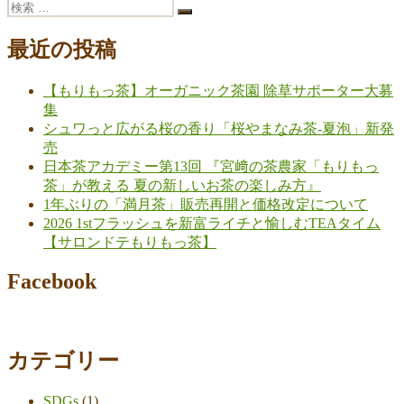
検
稿:
投
ー
ナ
検
索:
稿:
索
ビ
最近の投稿
ゲ
【もりもっ茶】オーガニック茶園 除草サポーター大募
ー
集
シ
シュワっと広がる桜の香り「桜やまなみ茶-夏泡」新発
売
ョ
日本茶アカデミー第13回 『宮﨑の茶農家「もりもっ
ン
茶」が教える 夏の新しいお茶の楽しみ方』
1年ぶりの「満月茶」販売再開と価格改定について
2026 1stフラッシュを新富ライチと愉しむTEAタイム
【サロンドテもりもっ茶】
Facebook
カテゴリー
SDGs
(1)