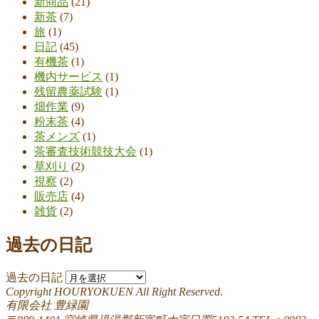
新商品
(21)
新茶
(7)
旅
(1)
日記
(45)
有機茶
(1)
機内サービス
(1)
残留農薬試験
(1)
畑作業
(9)
粉末茶
(4)
茶メンズ
(1)
茶審査技術競技大会
(1)
草刈り
(2)
視察
(2)
販売店
(4)
雑貨
(2)
過去の日記
過去の日記
Copyright HOURYOKUEN All Right Reserved.
有限会社 豊緑園