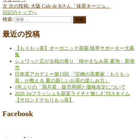
次
次の投稿:
大阪 Cafe de Bさん「抹茶ネージュ」
日記のトップへ
検索:
検索
最近の投稿
【もりもっ茶】オーガニック茶園 除草サポーター大募
集
シュワっと広がる桜の香り「桜やまなみ茶-夏泡」新発
売
日本茶アカデミー第13回 『宮﨑の茶農家「もりもっ
茶」が教える 夏の新しいお茶の楽しみ方』
1年ぶりの「満月茶」販売再開と価格改定について
2026 1stフラッシュを新富ライチと愉しむTEAタイム
【サロンドテもりもっ茶】
Facebook