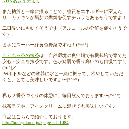
NHKあさイチより
また糖質と一緒に撮ることで、糖質をエネルギーに変えた
り、カテキンが脂肪の燃焼を促すチカラもあるそうですよ！
二日酔いにも効くそうです（アルコールの分解を促すそうで
す）。
まさにスーパー緑黄色野菜ですね！(*^^*)
もりもっ茶の抹茶
は、自然環境の良い畑で有機栽培で育てた
安心・安全な抹茶です。色が綺麗で香り高いのも自慢です＼
(^o^)／
Petボトルなどの容器に水と一緒に振って、冷やしていただ
くと、とても美味しいですよ〜(*^^*)
私も２番茶づくりの休憩に、毎日飲んでおります〜(*^^*)
抹茶ラテや、アイスクリームに混ぜても美味しいです♪
商品はこちらで紹介しております。
http://houryokuen.jp/?page_id=1084