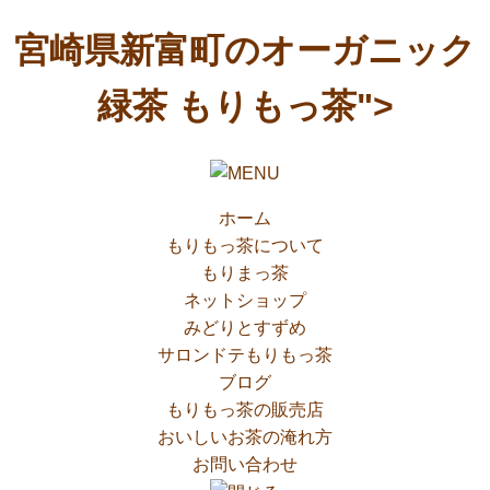
コ
宮崎県新富町のオーガニック
ン
テ
緑茶 もりもっ茶">
ン
ツ
へ
ス
ホーム
キ
もりもっ茶について
ッ
もりまっ茶
プ
ネットショップ
みどりとすずめ
サロンドテもりもっ茶
ブログ
もりもっ茶の販売店
おいしいお茶の淹れ方
お問い合わせ