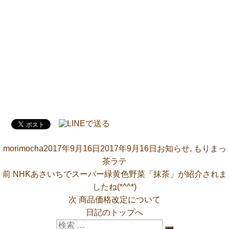
投
投
カ
morimocha
2017年9月16日
2017年9月16日
お知らせ
,
もりまっ
稿
稿
テ
茶ラテ
者
前
日:
ゴ
投
前
NHKあさいちでスーパー緑黄色野菜「抹茶」が紹介されま
の
リ
したね(*^^*)
稿
投
次
ー
次
商品価格改定について
稿:
の
日記のトップへ
ナ
検
投