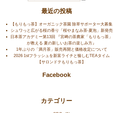
ビ
検
索:
稿:
索
最近の投稿
ゲ
ー
【もりもっ茶】オーガニック茶園 除草サポーター大募集
シュワっと広がる桜の香り「桜やまなみ茶-夏泡」新発売
シ
日本茶アカデミー第13回 『宮﨑の茶農家「もりもっ茶」
ョ
が教える 夏の新しいお茶の楽しみ方』
1年ぶりの「満月茶」販売再開と価格改定について
ン
2026 1stフラッシュを新富ライチと愉しむTEAタイム
【サロンドテもりもっ茶】
Facebook
カテゴリー