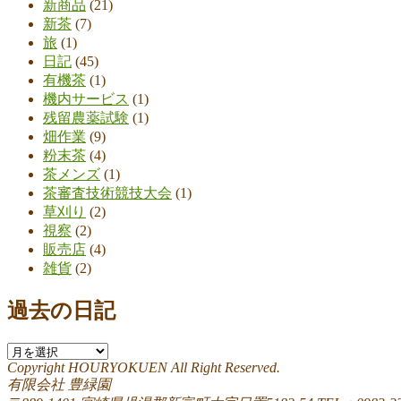
新商品
(21)
新茶
(7)
旅
(1)
日記
(45)
有機茶
(1)
機内サービス
(1)
残留農薬試験
(1)
畑作業
(9)
粉末茶
(4)
茶メンズ
(1)
茶審査技術競技大会
(1)
草刈り
(2)
視察
(2)
販売店
(4)
雑貨
(2)
過去の日記
過
Copyright HOURYOKUEN All Right Reserved.
去
有限会社 豊緑園
の