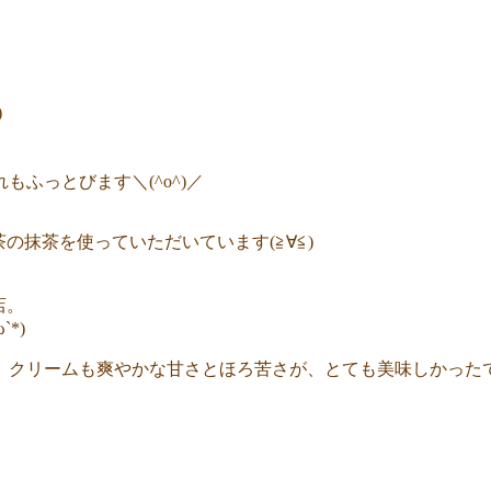
)
ふっとびます＼(^o^)／
茶の抹茶を使っていただいています(≧∀≦)
店。
*)
、クリームも爽やかな甘さとほろ苦さが、とても美味しかった