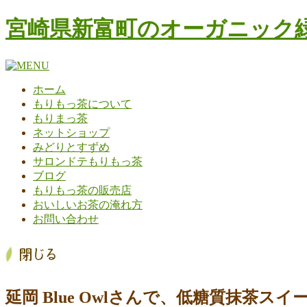
コ
宮崎県新富町のオーガニック緑
ン
テ
ン
ツ
ホーム
へ
もりもっ茶について
ス
もりまっ茶
キ
ネットショップ
ッ
みどりとすずめ
プ
サロンドテもりもっ茶
ブログ
もりもっ茶の販売店
おいしいお茶の淹れ方
お問い合わせ
延岡 Blue Owlさんで、低糖質抹茶ス