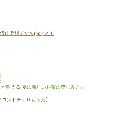
山登場です＼(^o^)／！
集
売
」が教える 夏の新しいお茶の楽しみ方』
ム【サロンドテもりもっ茶】