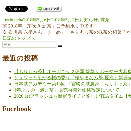
投
投
カ
morimocha
2018年5月6日
2018年5月7日
お知らせ
,
抹茶
稿
前
稿
テ
前
2018年「芽吹き 新茶」ご予約承り中です！
投
者
の
次
日:
ゴ
次
石川県 六星さん「すゞめ」。もりもっ茶の抹茶の和菓子が沢
稿
投
の
リ
日記のトップへ
検
稿:
投
ー
ナ
検
索:
稿:
索
ビ
最近の投稿
ゲ
【もりもっ茶】オーガニック茶園 除草サポーター大募
ー
シュワっと広がる桜の香り「桜やまなみ茶-夏泡」新発
シ
日本茶アカデミー第13回 『宮﨑の茶農家「もりもっ茶
1年ぶりの「満月茶」販売再開と価格改定について
ョ
2026 1stフラッシュを新富ライチと愉しむTEAタイ
ン
Facebook