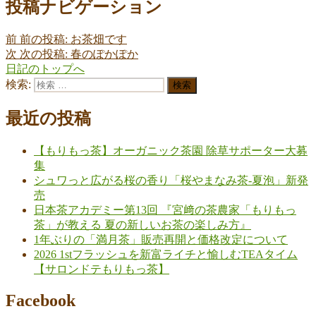
投稿ナビゲーション
前
前の投稿:
お茶畑です
次
次の投稿:
春のぽかぽか
日記のトップへ
検索:
検索
最近の投稿
【もりもっ茶】オーガニック茶園 除草サポーター大募
集
シュワっと広がる桜の香り「桜やまなみ茶-夏泡」新発
売
日本茶アカデミー第13回 『宮﨑の茶農家「もりもっ
茶」が教える 夏の新しいお茶の楽しみ方』
1年ぶりの「満月茶」販売再開と価格改定について
2026 1stフラッシュを新富ライチと愉しむTEAタイム
【サロンドテもりもっ茶】
Facebook