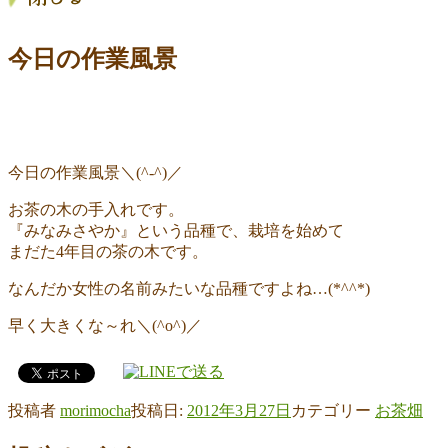
今日の作業風景
今日の作業風景＼(^-^)／
お茶の木の手入れです。
『みなみさやか』という品種で、栽培を始めて
まだた4年目の茶の木です。
なんだか女性の名前みたいな品種ですよね…(*^^*)
早く大きくな～れ＼(^o^)／
投稿者
morimocha
投稿日:
2012年3月27日
カテゴリー
お茶畑