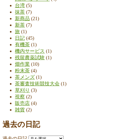
台湾
(5)
抹茶
(7)
新商品
(21)
新茶
(7)
旅
(1)
日記
(45)
有機茶
(1)
機内サービス
(1)
残留農薬試験
(1)
畑作業
(10)
粉末茶
(4)
茶メンズ
(1)
茶審査技術競技大会
(1)
草刈り
(3)
視察
(2)
販売店
(4)
雑貨
(2)
過去の日記
過去の日記