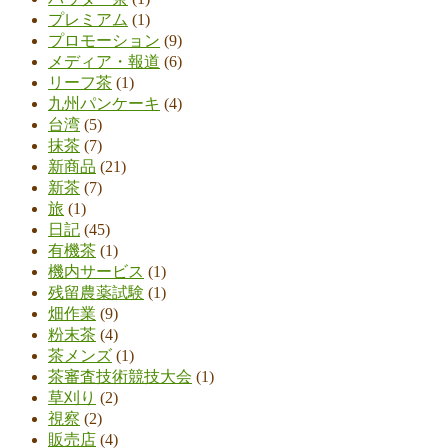
プレミアム
(1)
プロモーション
(9)
メディア・報道
(6)
リーフ茶
(1)
九州パンケーキ
(4)
台湾
(5)
抹茶
(7)
新商品
(21)
新茶
(7)
旅
(1)
日記
(45)
有機茶
(1)
機内サービス
(1)
残留農薬試験
(1)
畑作業
(9)
粉末茶
(4)
茶メンズ
(1)
茶審査技術競技大会
(1)
草刈り
(2)
視察
(2)
販売店
(4)