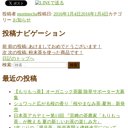
投稿者
morimocha
投稿日:
2016年1月4日
2016年1月4日
カテゴ
リー
お知らせ
投稿ナビゲーション
前
前の投稿:
あけましておめでとうございます！
次
次の投稿:
粉末茶を使った商品です！
日記のトップへ
検索:
検索
最近の投稿
【もりもっ茶】オーガニック茶園 除草サポーター大募
集
シュワっと広がる桜の香り「桜やまなみ茶-夏泡」新発
売
日本茶アカデミー第13回 『宮﨑の茶農家「もりもっ
茶」が教える 夏の新しいお茶の楽しみ方』
1年ぶりの「満月茶」販売再開と価格改定について