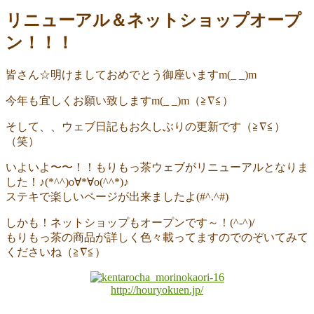
リニューアル＆ネットショップオープ
ン！！！
皆さん☆明けましておめでとう御座いますm(_ _)m
今年も宜しくお願い致しますm(_ _)m（≧∇≦）
そして、、ウェブ日記もお久しぶりの更新です（≧∇≦）
（笑）
いよいよ〜〜！！もりもっ茶ウェブがリニューアルとなりま
した！♪(*^^)o∀*∀o(^^*)♪
ステキで楽しいページが出来ましたよ(#^.^#)
しかも！ネットショップもオープンです～！(^-^)/
もりもっ茶の商品が詳しく色々載ってますのでのぞいてみて
くださいね（≧∇≦）
http://houryokuen.jp/